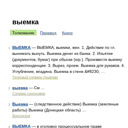
выемка
Толкование
Перевод
Книги
ВЫЕМКА
— ВЫЕМКА, выемки, жен. 1. Действие по гл.
1
вынимать вынуть. Выемка денег из банка. 2. Изъятие
(документов, бумаг) при обыске (юр.). Произвести выемку
корреспонденции. 3. Вырез, проем. Выемка для рукавов. 4.
Углубление, впадина. Выемка в стене.&#8230; …
Толковый словарь Ушакова
выемка
— См …
2
Словарь синонимов
Выемка
— (следственное действие) Выемка (земляные
3
работы) Выемка (Донецкая область) …
Википедия
ВЫЕМКА
— в уголовно процессуальном праве
4