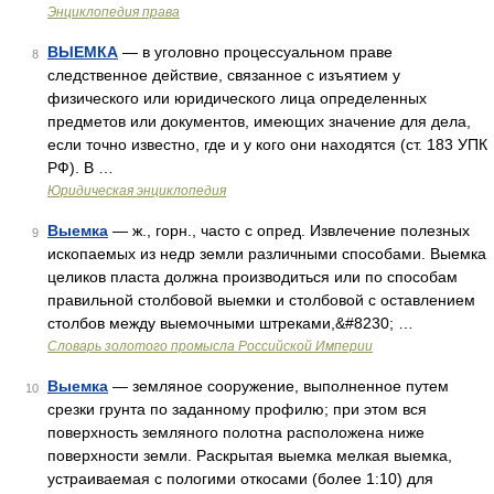
Энциклопедия права
ВЫЕМКА
— в уголовно процессуальном праве
8
следственное действие, связанное с изъятием у
физического или юридического лица определенных
предметов или документов, имеющих значение для дела,
если точно известно, где и у кого они находятся (ст. 183 УПК
РФ). В …
Юридическая энциклопедия
Выемка
— ж., горн., часто с опред. Извлечение полезных
9
ископаемых из недр земли различными способами. Выемка
целиков пласта должна производиться или по способам
правильной столбовой выемки и столбовой с оставлением
столбов между выемочными штреками,&#8230; …
Словарь золотого промысла Российской Империи
Выемка
— земляное сооружение, выполненное путем
10
срезки грунта по заданному профилю; при этом вся
поверхность земляного полотна расположена ниже
поверхности земли. Раскрытая выемка мелкая выемка,
устраиваемая с пологими откосами (более 1:10) для