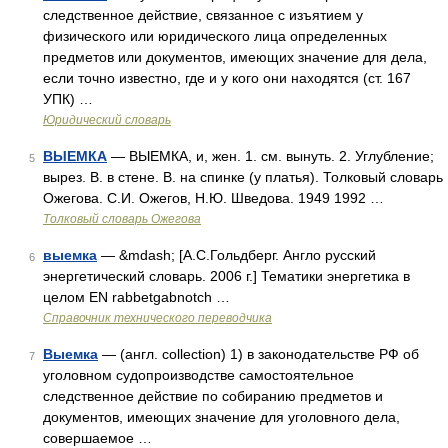
следственное действие, связанное с изъятием у
физического или юридического лица определенных
предметов или документов, имеющих значение для дела,
если точно известно, где и у кого они находятся (ст. 167
УПК) …
Юридический словарь
ВЫЕМКА
— ВЫЕМКА, и, жен. 1. см. вынуть. 2. Углубление;
5
вырез. В. в стене. В. на спинке (у платья). Толковый словарь
Ожегова. С.И. Ожегов, Н.Ю. Шведова. 1949 1992 …
Толковый словарь Ожегова
выемка
— &mdash; [А.С.Гольдберг. Англо русский
6
энергетический словарь. 2006 г.] Тематики энергетика в
целом EN rabbetgabnotch …
Справочник технического переводчика
Выемка
— (англ. collection) 1) в законодательстве РФ об
7
уголовном судопроизводстве самостоятельное
следственное действие по собиранию предметов и
документов, имеющих значение для уголовного дела,
совершаемое …